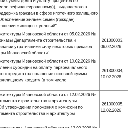
ной суммы долга и уплату процентов по
исле рефинансированному)), выдаваемого в
оддержка граждан в сфере ипотечного жилищного
"Обеспечение жильем семей (граждан)
учшении жилищных условий"
хитектуры Ивановской области от 05.02.2026 №
приказы Департамента строительства и
261300003,
изнании утратившими силу некоторых приказов
06.02.2026
уры Ивановской области"
хитектуры Ивановской области от 10.02.2026 №
влении субсидии на оплату первоначального
261300004,
ного кредита (на погашение основной суммы
10.02.2026
 жилищному кредиту (в том числе
хитектуры Ивановской области от 12.02.2026 №
ртамента строительства и архитектуры
261300005,
«Об утверждении положения о комиссии по
12.02.2026
амента строительства и архитектуры
рхитектуры Ивановской области от 13.03.2026 №