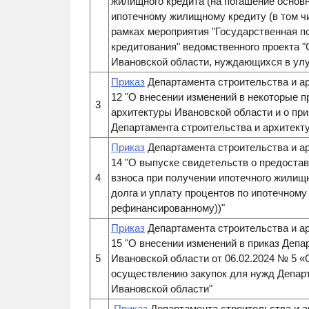
жилищного кредита (на погашение основ
ипотечному жилищному кредиту (в том ч
рамках мероприятия "Государственная п
кредитования" ведомственного проекта 
Ивановской области, нуждающихся в ул
Приказ
Департамента строительства и ар
12 "О внесении изменений в некоторые 
3
архитектуры Ивановской области и о пр
Департамента строительства и архитект
Приказ
Департамента строительства и ар
14 "О выпуске свидетельств о предоста
4
взноса при получении ипотечного жилищ
долга и уплату процентов по ипотечному
рефинансированному))"
Приказ
Департамента строительства и ар
15 "О внесении изменений в приказ Депа
5
Ивановской области от 06.02.2024 № 5 
осуществлению закупок для нужд Департ
Ивановской области"
Приказ
Департамента строительства и а