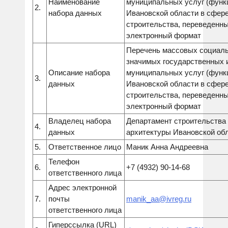
Наименование
муниципальных услуг (функ
2.
набора данных
Ивановской области в сфер
строительства, переведенны
электронный формат
Перечень массовых социал
значимых государственных 
Описание набора
муниципальных услуг (функ
3.
данных
Ивановской области в сфер
строительства, переведенны
электронный формат
Владелец набора
Департамент строительства
4.
данных
архитектуры Ивановской об
5.
Ответственное лицо
Маник Анна Андреевна
Телефон
6.
+7 (4932) 90-14-68
ответственного лица
Адрес электронной
7.
почты
manik_aa@ivreg.ru
ответственного лица
Гиперссылка (URL)