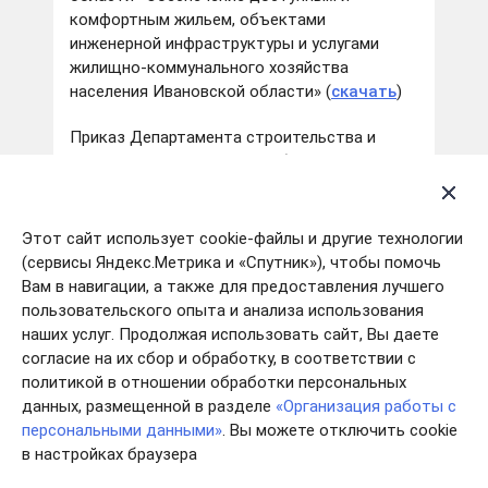
комфортным жильем, объектами
инженерной инфраструктуры и услугами
жилищно-коммунального хозяйства
населения Ивановской области» (
скачать
)
Приказ Департамента строительства и
архитектуры Ивановской области от
04.05.2017 № 44 «О внесении изменений в
приказ Департамента строительства и
архитектуры Ивановской области от от
Этот сайт использует cookie-файлы и другие технологии
16.02.2017 № 16 «Об утверждении типовой
(сервисы Яндекс.Метрика и «Спутник»), чтобы помочь
формы Соглашения о предоставлении
Вам в навигации, а также для предоставления лучшего
субсидии из областного бюджета
пользовательского опыта и анализа использования
бюджетам муниципальных образований
наших услуг. Продолжая использовать сайт, Вы даете
Ивановской области на газификацию
согласие на их сбор и обработку, в соответствии с
населенных пунктов Ивановской области в
политикой в отношении обработки персональных
рамках иных непрограммных мероприятий по
данных, размещенной в разделе
«Организация работы с
наказам избирателей депутатам
персональными данными»
. Вы можете отключить cookie
Ивановской областной Думы» (
скачать
)
в настройках браузера