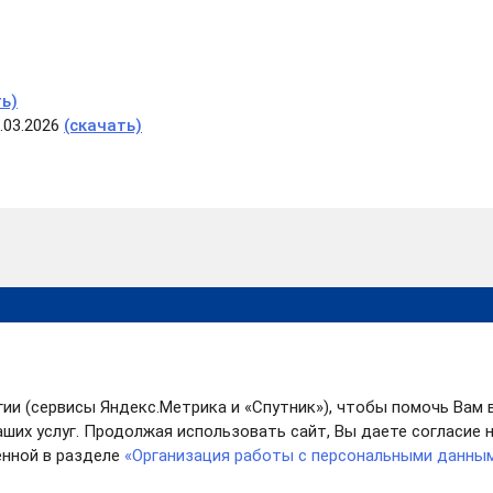
ть)
.03.2026
(скачать)
Калькулятор процедур в
Росс
сфере строительства
облас
ьности
Театр
Карта сайта
(4932
гии (сервисы Яндекс.Метрика и «Спутник»), чтобы помочь Вам 
Новости
(4932
ших услуг. Продолжая использовать сайт, Вы даете согласие на
dsia@
нной в разделе
«Организация работы с персональными данны