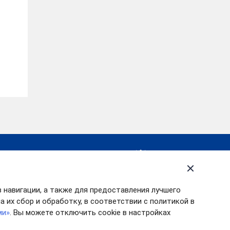
ия, Ивановская
ть, г. Иваново, ул.
альная, д. 16 Тел. 8
) 90-14-66, Факс: 8
в навигации, а также для предоставления лучшего
) 32-94-36
 их сбор и обработку, в соответствии с политикой в
ivreg.ru
ми»
. Вы можете отключить cookie в настройках