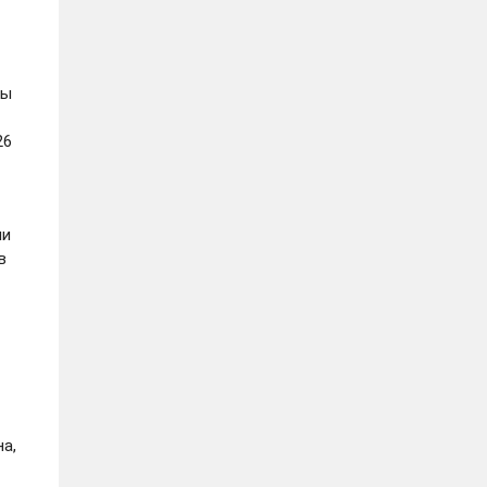
ры
26
ли
в
а,