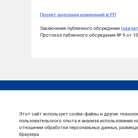
Проект внесения изменений в РП
Заключение публичного обсуждения
(скача
Протокол публичного обсуждения № 9 от 10
RSS
Деятельность
О департаменте
Отчеты о деятел
Руководство
Планы работ
Этот сайт использует cookie-файлы и другие техноло
Структура
пользовательского опыта и анализа использования на
отношении обработки персональных данных, размеще
браузера