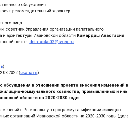
ственного обсуждения
 носят рекомендательный характер.
тного лица
й: советник Управления организации капитального
а и архитектуры Ивановской области
Камардаш Анастасия
ктронной почты:
dsia-uoks02@ivreg.ru
.
ть
)
.08.2022 (
скачать
)
о обсуждения в отношении проекта внесения изменений 
 жилищно-коммунального хозяйства, промышленных и ин
новской области на 2020-2030 годы.
изменений в Региональную программу газификации жилищно-
ных организаций Ивановской области на 2020-2030 годы (дал