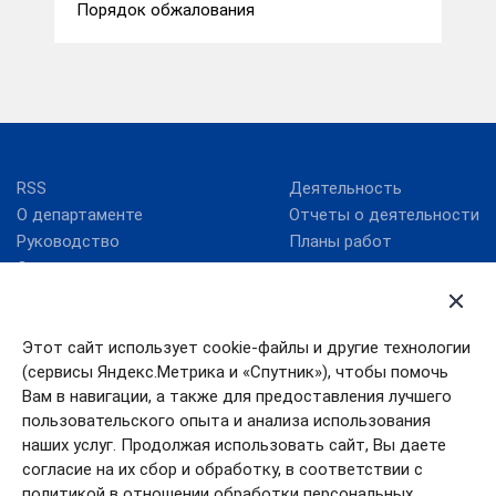
Порядок обжалования
RSS
Деятельность
О департаменте
Отчеты о деятельности
Руководство
Планы работ
Структура
Калькулятор процедур в
Россия, Ивановская
сфере строительства
область, г. Иваново, ул.
Этот сайт использует cookie-файлы и другие технологии
Театральная, д. 16 Тел. 8
Карта сайта
(сервисы Яндекс.Метрика и «Спутник»), чтобы помочь
(4932) 90-14-66, Факс: 8
Новости
Вам в навигации, а также для предоставления лучшего
(4932) 32-94-36
пользовательского опыта и анализа использования
dsia@ivreg.ru
наших услуг. Продолжая использовать сайт, Вы даете
согласие на их сбор и обработку, в соответствии с
политикой в отношении обработки персональных