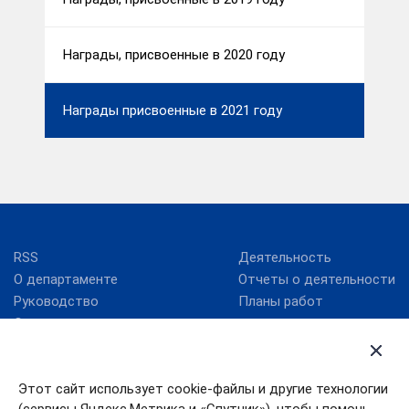
Награды, присвоенные в 2020 году
Награды присвоенные в 2021 году
RSS
Деятельность
О департаменте
Отчеты о деятельности
Руководство
Планы работ
Структура
Калькулятор процедур в
Россия, Ивановская
сфере строительства
область, г. Иваново, ул.
Этот сайт использует cookie-файлы и другие технологии
Театральная, д. 16 Тел. 8
Карта сайта