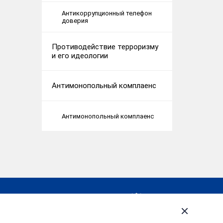
Антикоррупционный телефон
доверия
Противодействие терроризму
и его идеологии
Антимонопольный комплаенс
Антимонопольный комплаенс
ия, Ивановская
ть, г. Иваново, ул.
альная, д. 16 Тел. 8